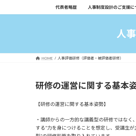
コ
ナ
代表者略歴
人事制度設計のご支援に
ン
ビ
テ
ゲ
ン
ー
人事
ツ
シ
へ
ョ
ス
ン
キ
に
HOME
人事評価研修（評価者・被評価者研修）
ッ
移
プ
動
研修の運営に関する基本
【研修の運営に関する基本姿勢】
・講師からの一方的な講義型の研修ではなく、
する”力を身につけることを想定し、受講生が
型”の研修形態を取り入れています。