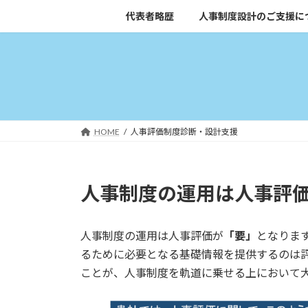
コ
ナ
代表者略歴
人事制度設計のご支援に
ン
ビ
テ
ゲ
ン
ー
ツ
シ
へ
ョ
ス
ン
キ
に
HOME
人事評価制度診断・設計支援
ッ
移
プ
動
人事制度の運用は人事評
人事制度の運用は人事評価が
「要」
となりま
るために必要となる基礎情報を提供するのは
ことが、人事制度を軌道に乗せる上において